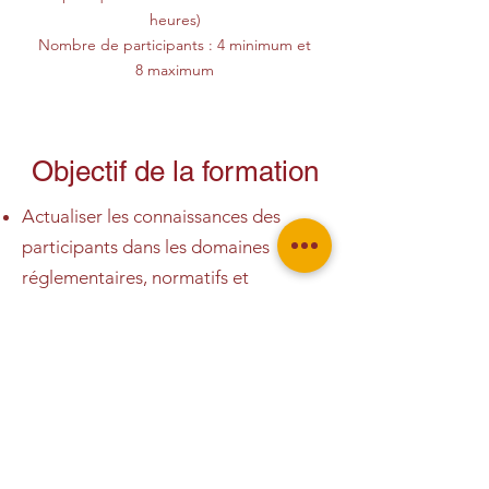
heures)
Nombre de participants : 4 minimum et
8 maximum
Objectif de la formation
Actualiser les connaissances des
participants dans les domaines
réglementaires, normatifs et
technologiques
Connaître ses obligations et
responsabilités
Connaître les principales
configurations des PTDM
Installer et utiliser la PTDM en